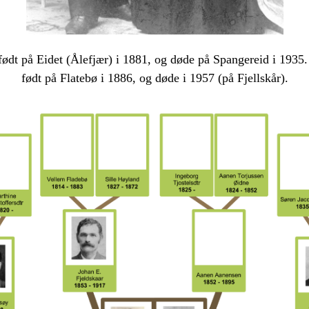
født på Eidet (Ålefjær) i 1881, og døde på Spangereid i 1935.
født på Flatebø i 1886, og døde i 1957 (på Fjellskår).