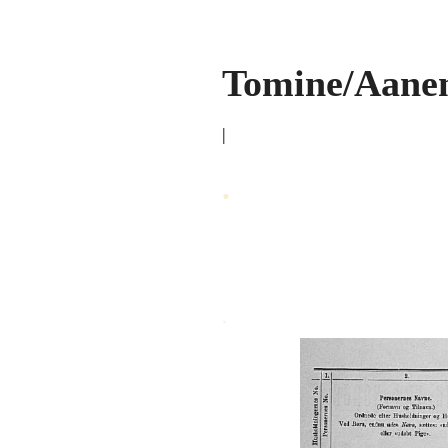
Tomine/Aane
|
.
.