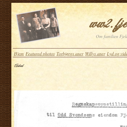
ww2.fje
Om familien Fjeld
Hjem
Featured photos
Torbjørgs aner
Willys aner
Lyd og vid
Anbud