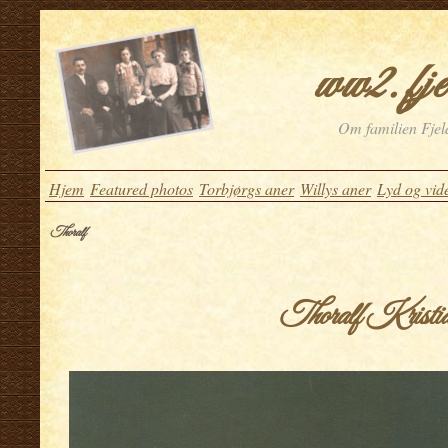
ww2.fje
Om familien Fjeld
Hjem
Featured photos
Torbjørgs aner
Willys aner
Lyd og vid
Thoralf
Thoralf Kristi