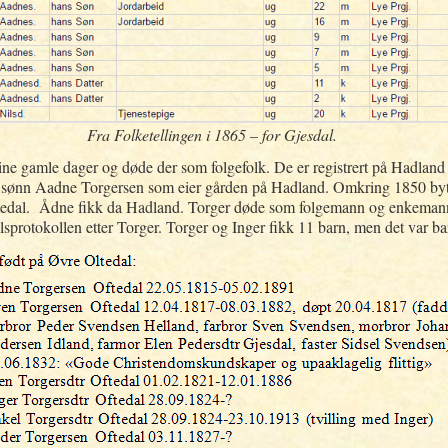
Fra Folketellingen i 1865 – for Gjesdal.
ine gamle dager og døde der som folgefolk. De er registrert på Hadland
ns sønn Aadne Torgersen som eier gården på Hadland. Omkring 1850 byt
edal. Ådne fikk da Hadland. Torger døde som folgemann og enkemann 
fallsprotokollen etter Torger. Torger og Inger fikk 11 barn, men det var b