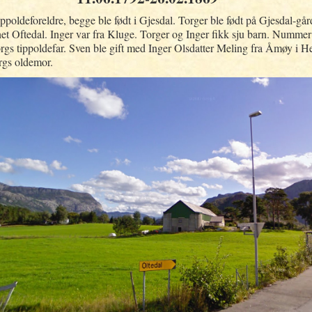
ippoldeforeldre, begge ble født i Gjesdal. Torger ble født på Gjesdal-gå
et Oftedal. Inger var fra Kluge. Torger og Inger fikk sju barn. Nummer
rgs tippoldefar. Sven ble gift med Inger Olsdatter Meling fra Åmøy i He
rgs oldemor.