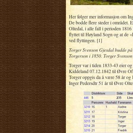
Her følger mer informasjon om Ing
De bodde flere steder i området. 
Oltedal, i alle fall i perioden 181
flyttet til Høyland Sogn og at de 
ved flyttingen. [1]
Torger Svenson Gjesdal budde på 
Torgerson i 1850. Torger Svenson 
Torger var i tiden 1833-43 eier o
Kiddeland 07.12.1842 til Øvre Ofte
Torger oppgis da å være 58 år og 
Inger Pedersdtr 51 år til Øvre Olte