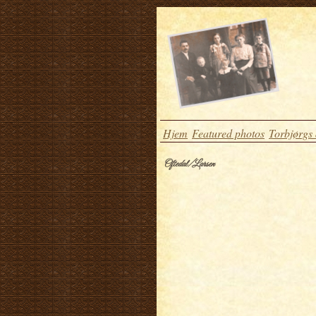
Hjem
Featured photos
Torbjørgs
Oftedal/Larsen
.