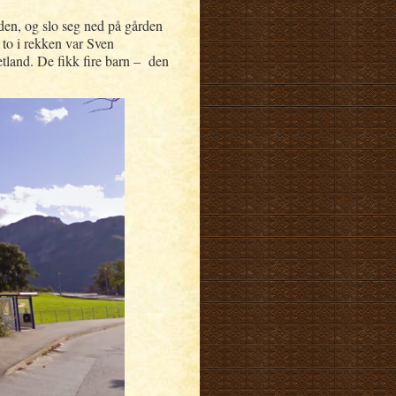
rden, og slo seg ned på gården
 to i rekken var Sven
tland. De fikk fire barn – den