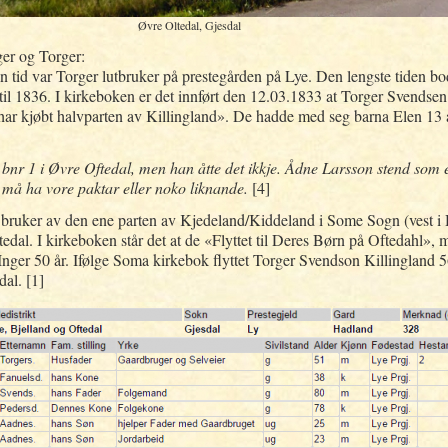
Øvre Oltedal, Gjesdal
er og Torger:
En tid var Torger lutbruker på prestegården på Lye. Den lengste tiden 
6 til 1836. I kirkeboken er det innført den 12.03.1833 at Torger Svendse
«har kjøbt halvparten av Killingland». De hadde med seg barna Elen 13 år
bnr 1 i Øvre Oftedal, men han åtte det ikkje. Ådne Larsson stend som 
må ha vore paktar eller noko liknande.
[4]
g bruker av den ene parten av Kjedeland/Kiddeland i Some Sogn (vest i H
dal. I kirkeboken står det at de «Flyttet til Deres Børn på Oftedahl», m
Inger 50 år. Ifølge Soma kirkebok flyttet Torger Svendson Killinglan
dal. [1]