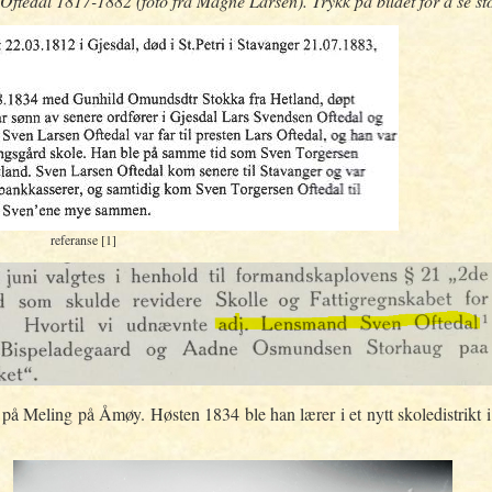
 Oftedal 1817-1882 (foto fra Magne Larsen).
Trykk på bildet for å se st
referanse [1]
på Meling på Åmøy. Høsten 1834 ble han lærer i et nytt skoledistrikt i