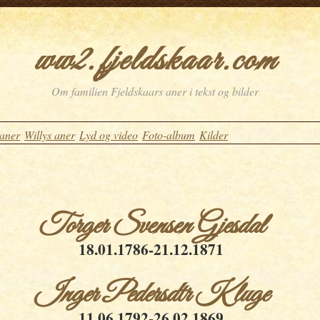
ww2.fjeldskaar.com
Om familien Fjeldskaars aner i tekst og bilder
 aner
Willys aner
Lyd og video
Foto-album
Kilder
Torger Svensen Gjesdal
18.01.1786-21.12.1871
Inger Pedersdtr Kluge
11.06.1792-26.02.1869